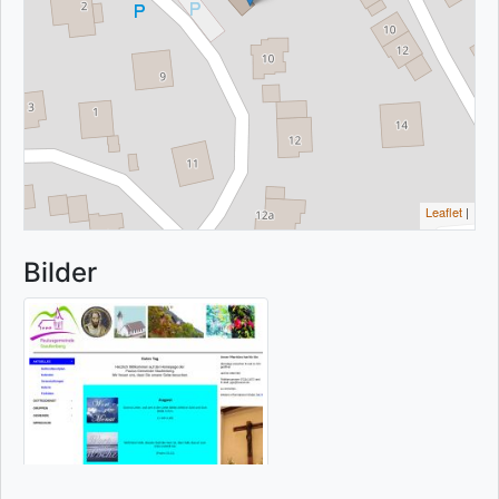
Leaflet
|
Bilder