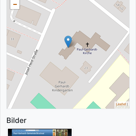
−
Leaflet
|
Bilder