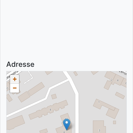
Adresse
+
−