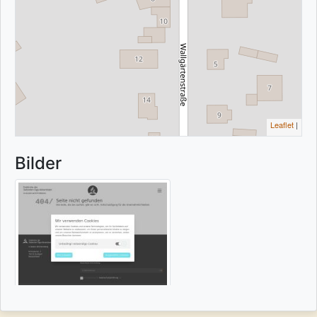
Leaflet
|
Bilder