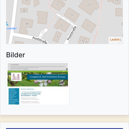
Leaflet
|
Bilder