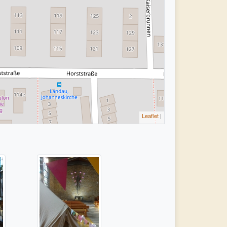
Leaflet
|