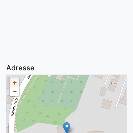
Adresse
+
−