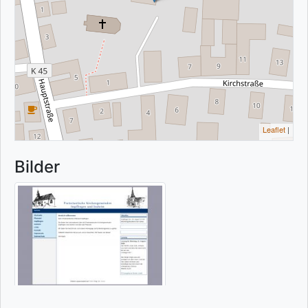
Leaflet
|
Bilder