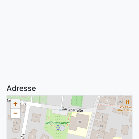
Adresse
+
−