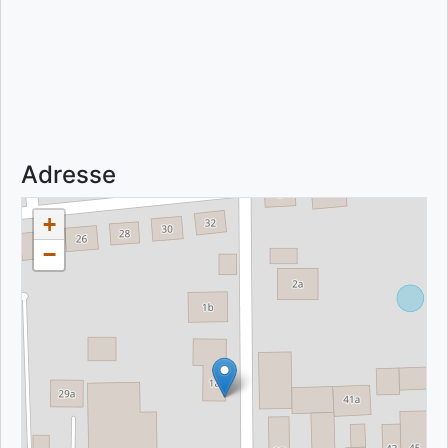
Adresse
+
−