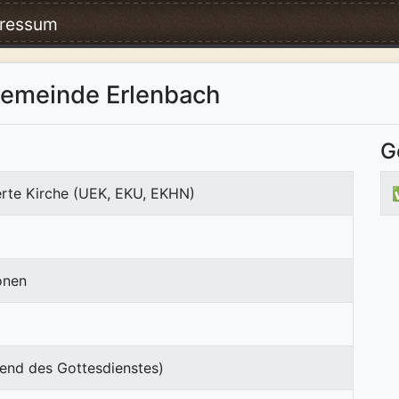
ressum
gemeinde Erlenbach
G
erte Kirche (UEK, EKU, EKHN)
onen
end des Gottesdienstes)