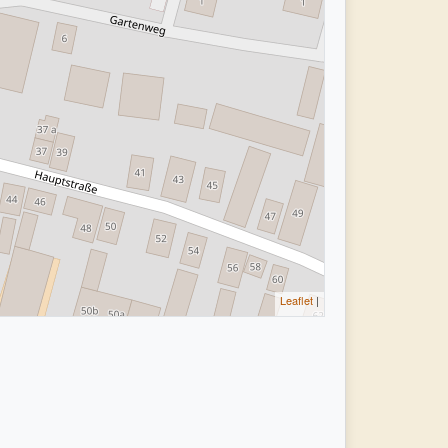
Leaflet
|