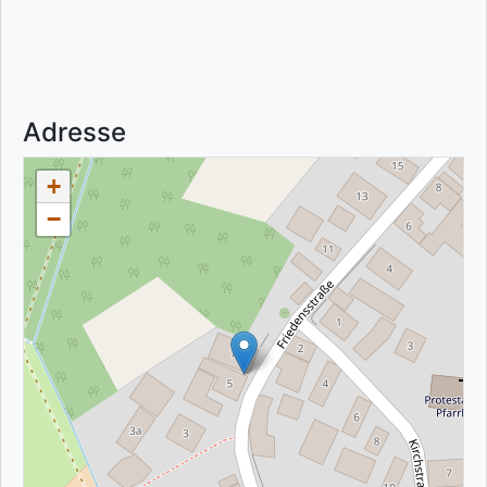
Adresse
+
−