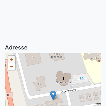
Adresse
+
−