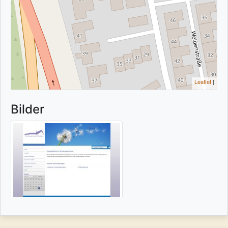
Leaflet
|
Bilder