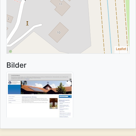
Leaflet
|
Bilder