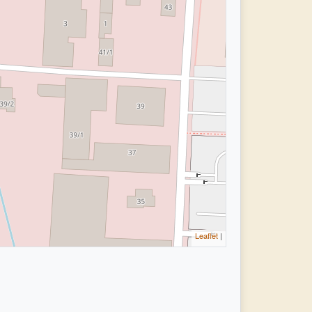
Leaflet
|