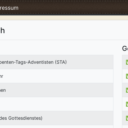
ressum
ch
G
ebenten-Tags-Adventisten (STA)
hr
nen
des Gottesdienstes)