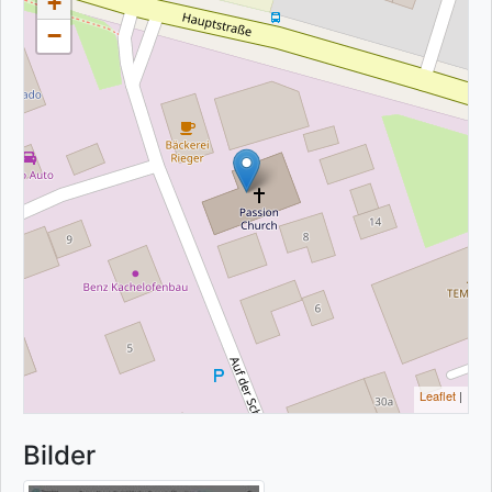
+
−
Leaflet
|
Bilder