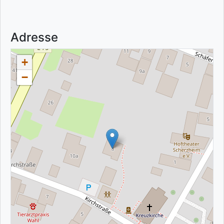
Adresse
+
−