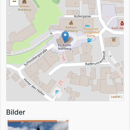
−
Leaflet
|
Bilder