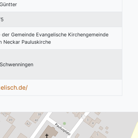
Güntter
75
n-Schwenningen
lisch.de/