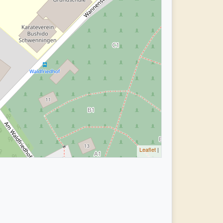
Leaflet
|