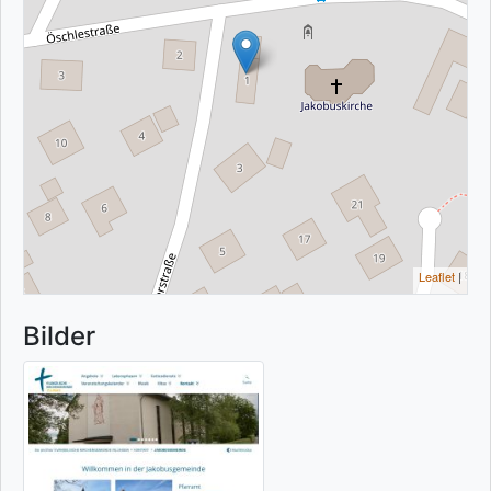
Leaflet
|
Bilder