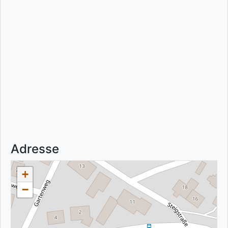
Adresse
+
−