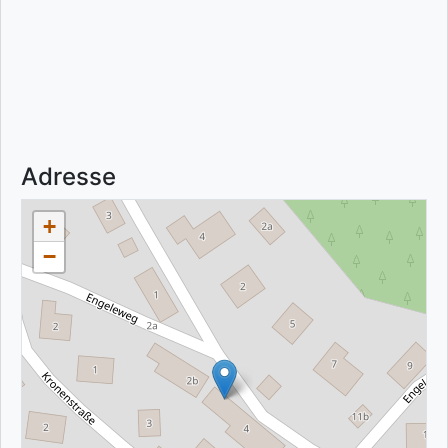
Adresse
+
−