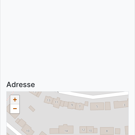
Adresse
+
−