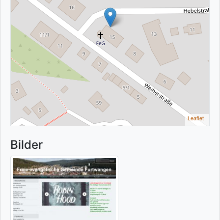
Leaflet
|
Bilder