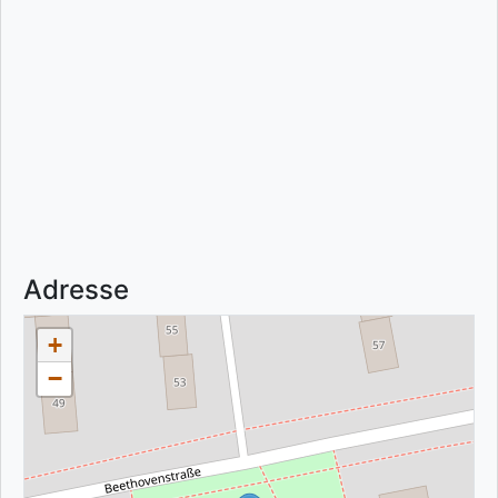
Adresse
+
−