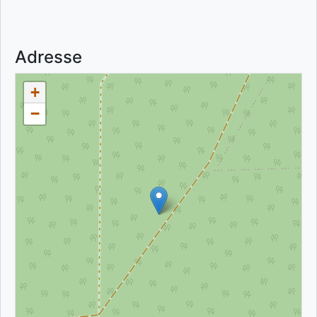
Adresse
+
−