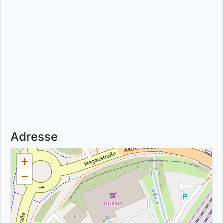
Adresse
+
−