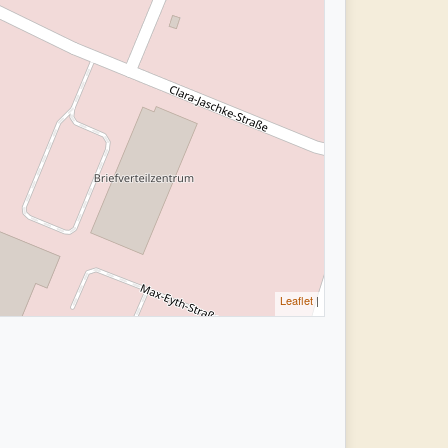
Leaflet
|