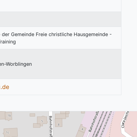
en-Worblingen
g.de