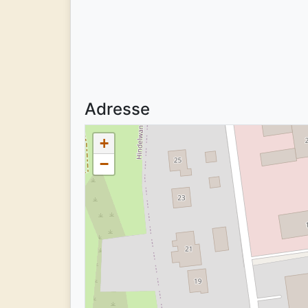
Adresse
+
−