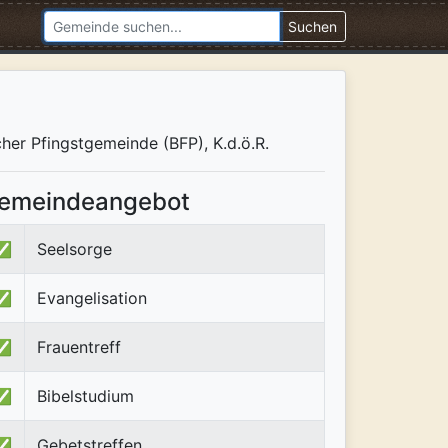
Suchen
cher Pfingstgemeinde (BFP), K.d.ö.R.
emeindeangebot
✅
Seelsorge
✅
Evangelisation
✅
Frauentreff
✅
Bibelstudium
✅
Gebetstreffen