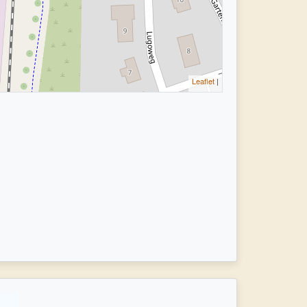
Leaflet
|