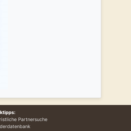
nktipps:
ristliche Partnersuche
ederdatenbank