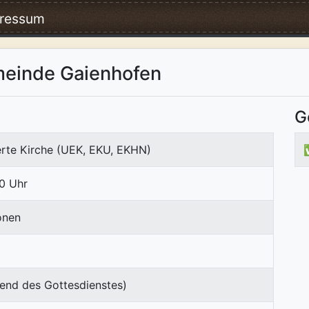
ressum
meinde Gaienhofen
G
erte Kirche (UEK, EKU, EKHN)
0 Uhr
onen
end des Gottesdienstes)