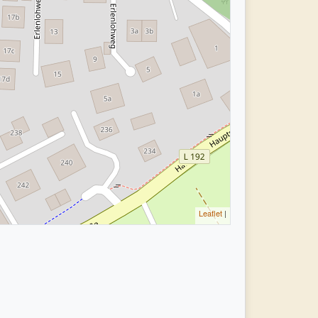
Leaflet
|