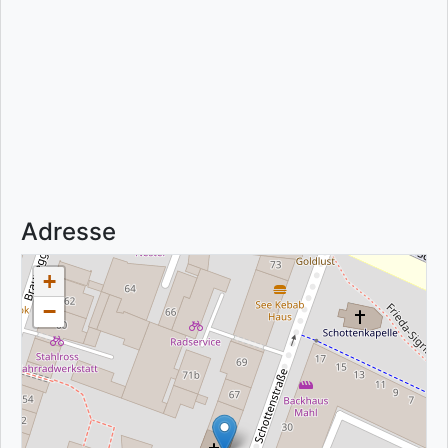
Adresse
+
−