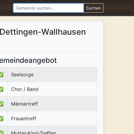
Suchen
 Dettingen-Wallhausen
emeindeangebot
✅
Seelsorge
✅
Chor / Band
✅
Männertreff
✅
Frauentreff
✅
Mutter-Kind-Treffen