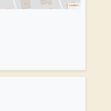
Leaflet
|