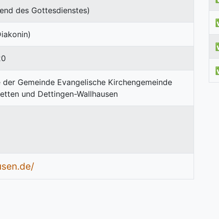
end des Gottesdienstes)
iakonin)
20
usen.de/