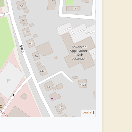
Leaflet
|