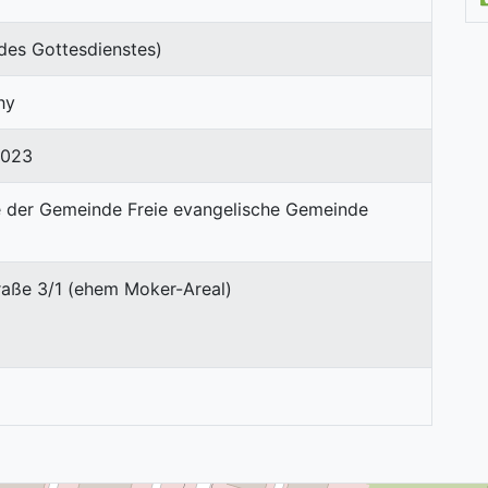
des Gottesdienstes)
hy
6023
raße 3/1 (ehem Moker-Areal)