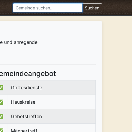
Suchen
ee und anregende
emeindeangebot
✅
Gottesdienste
✅
Hauskreise
✅
Gebetstreffen
✅
Männertreff