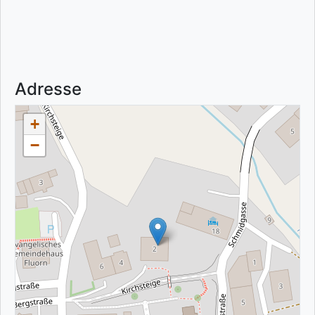
Adresse
+
−