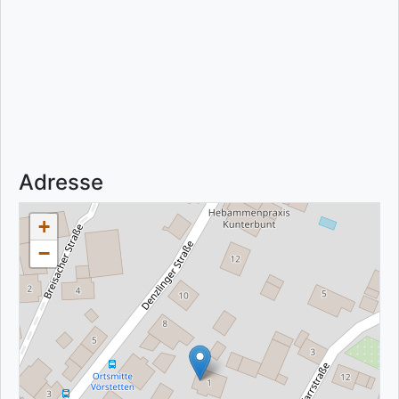
Adresse
+
−