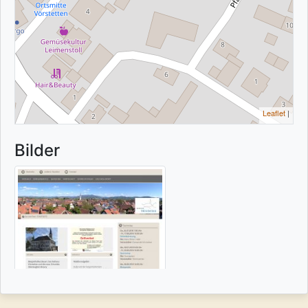
Leaflet
|
Bilder