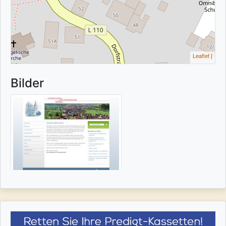
Leaflet
|
Bilder