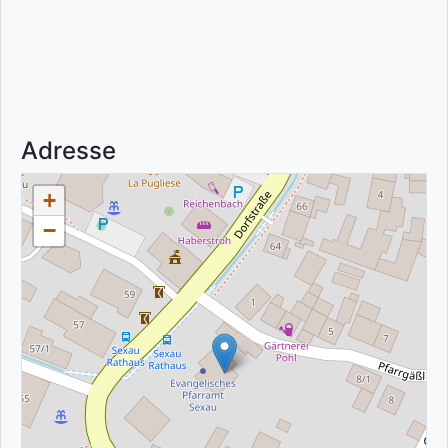
Adresse
+
−