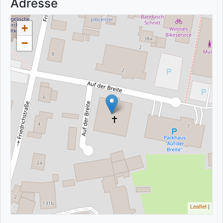
Adresse
+
−
Leaflet
|