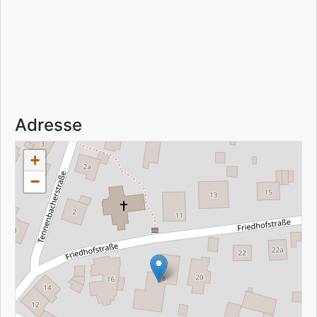
Adresse
+
−