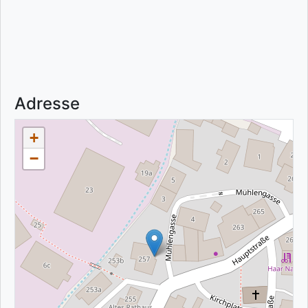
Adresse
+
−