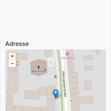
Adresse
+
−