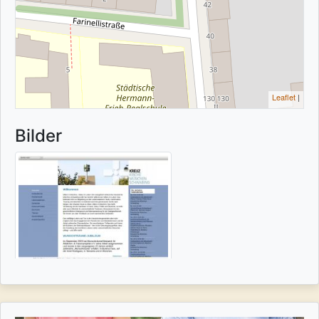
Leaflet
|
Bilder