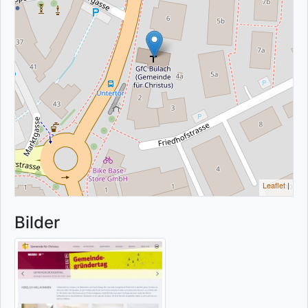
Leaflet
|
Bilder