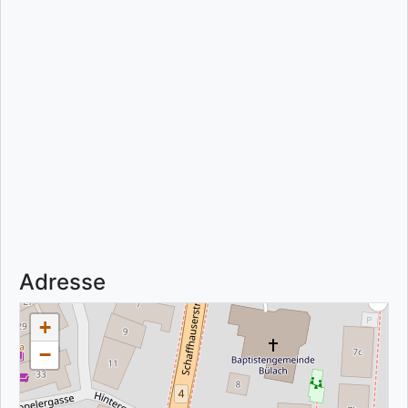
Adresse
+
−