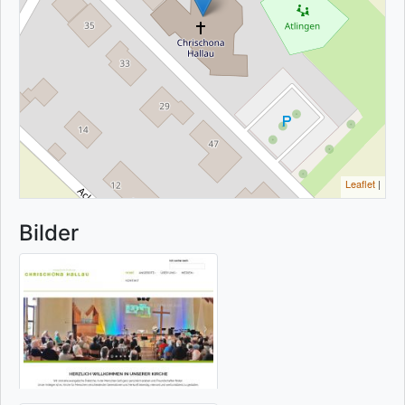
Leaflet
|
Bilder