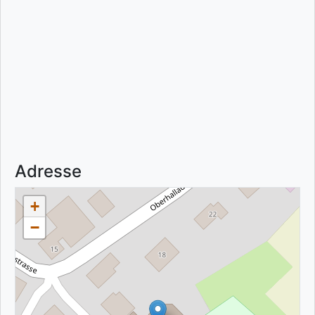
Adresse
+
−