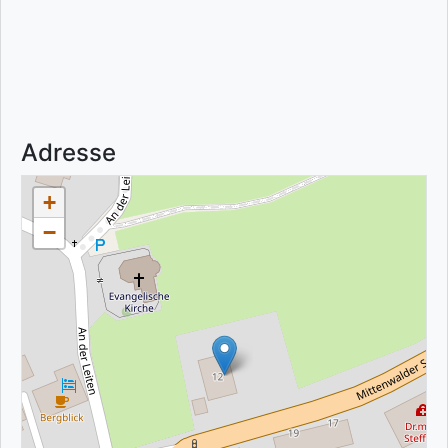
Adresse
+
−