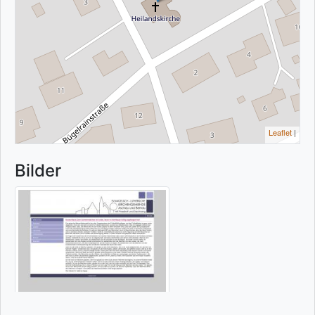
Leaflet
|
Bilder