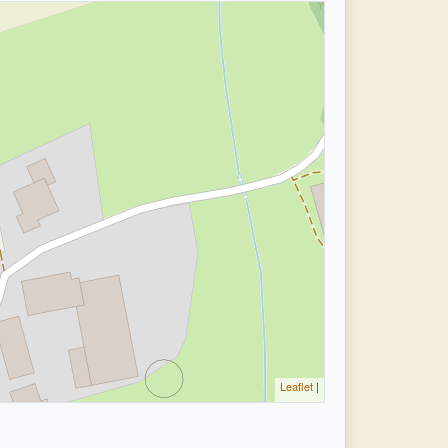
Leaflet
|