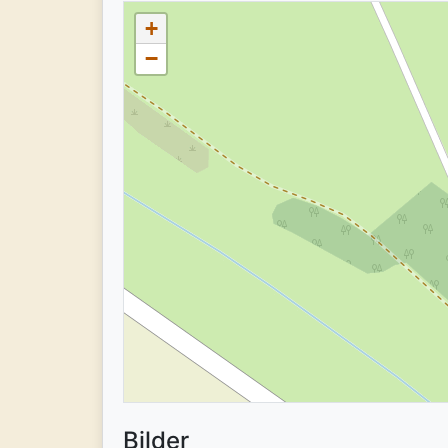
+
−
Bilder