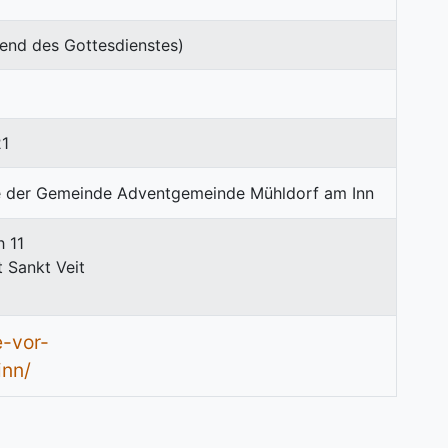
end des Gottesdienstes)
1
h 11
 Sankt Veit
e-vor-
inn/