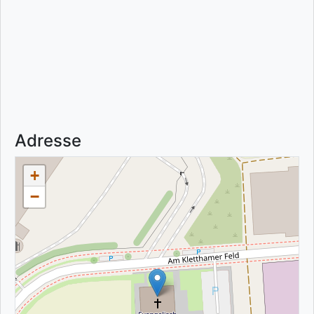
Adresse
+
−