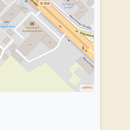
Leaflet
|