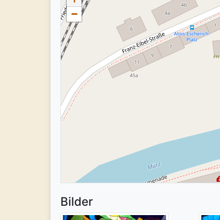
−
Bilder