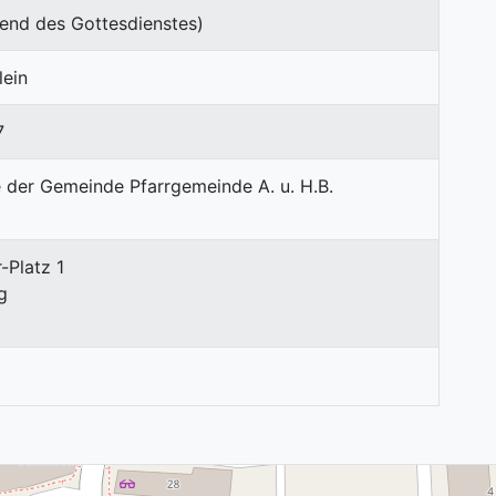
end des Gottesdienstes)
lein
7
-Platz 1
g