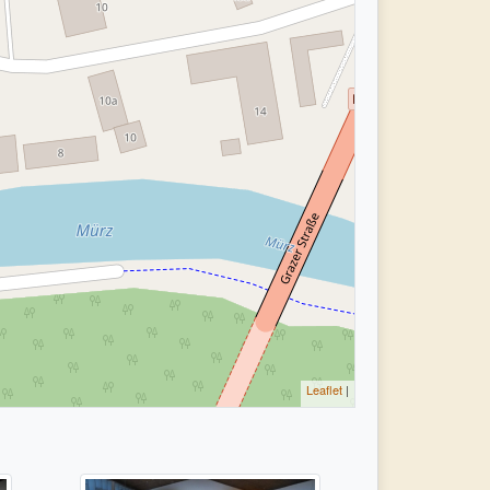
Leaflet
|