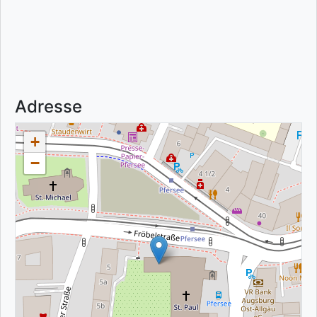
Adresse
+
−