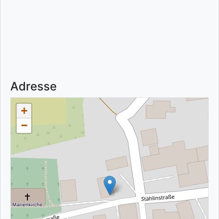
Adresse
+
−