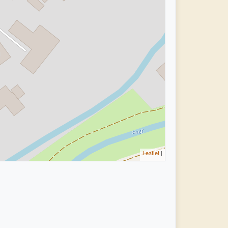
Leaflet
|