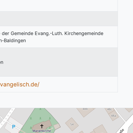
en
angelisch.de/