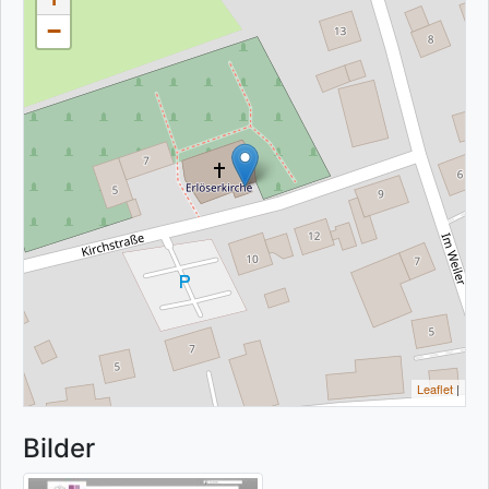
−
Leaflet
|
Bilder