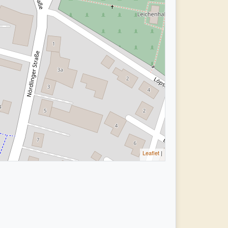
Leaflet
|