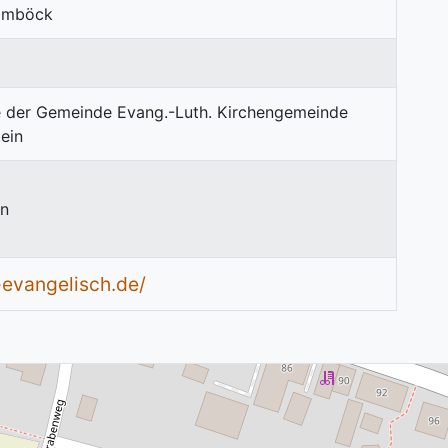
aimböck
in
-evangelisch.de/