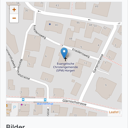
+
−
Leaflet
|
Bilder